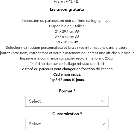
Sale
From
€40.00
Price
Livraison gratuite
Impression du parcours en noir sur fond cartographique .
Disponible en 3 tailles.
21 x 29,7 cm
A4
29,7 x 42 cm
A3
50 x 70 cm
B2
Sélectionnez l'option personnalisez et laissez vos informations dans le cadre.
joutez votre nom, votre temps et votre classement pour créer une affiche sur mesur
Imprimé à la commande sur papier recyclé mat blanc 250gr.
Expédiée dans un emballage robuste standard.
Le tracé du parcours peut changer en fonction de l'année.
Cadre non inclus.
Expédié sous 10 jours.
Format
*
Select
Customization
*
Select