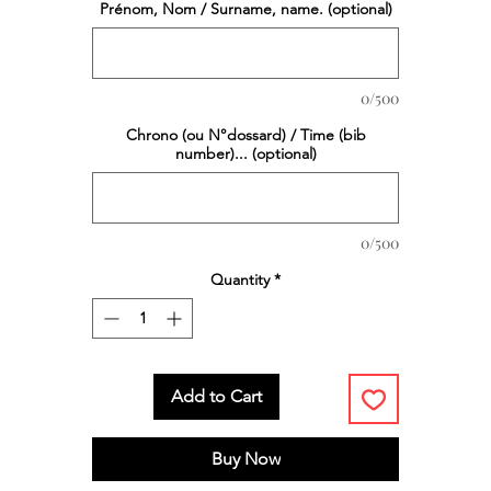
Prénom, Nom / Surname, name. (optional)
0/500
Chrono (ou N°dossard) / Time (bib
number)... (optional)
0/500
Quantity
*
Add to Cart
Buy Now