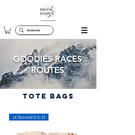
GOODIES RACES
ROUTES
tote bags
2€ Reversé à N-D