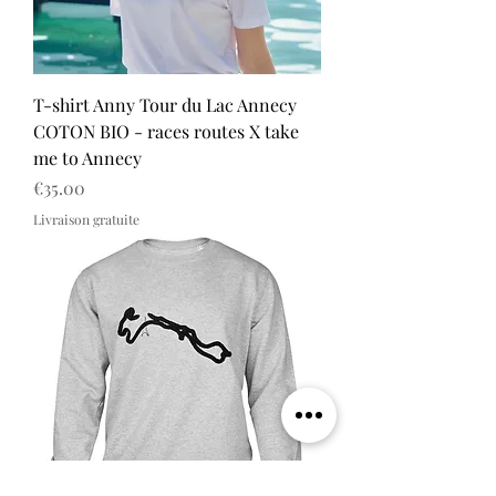
T-shirt Anny Tour du Lac Annecy
COTON BIO - races routes X take
me to Annecy
Price
€35.00
Livraison gratuite