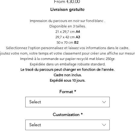
Sale
From
€30.00
Price
Livraison gratuite
Impression du parcours en noir sur fond blanc .
Disponible en 3 tailles.
21 x 29,7 cm
A4
29,7 x 42 cm
A3
50 x 70 cm
B2
Sélectionnez l'option personnalisez et laissez vos informations dans le cadre.
joutez votre nom, votre temps et votre classement pour créer une affiche sur mesur
Imprimé à la commande sur papier recyclé mat blanc 250gr.
Expédiée dans un emballage robuste standard.
Le tracé du parcours peut changer en fonction de l'année.
Cadre non inclus.
Expédié sous 10 jours.
Format
*
Select
Customization
*
Select