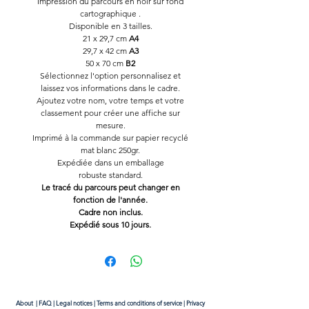
Impression du parcours en noir sur fond
cartographique .
Disponible en 3 tailles.
21 x 29,7 cm
A4
29,7 x 42 cm
A3
50 x 70 cm
B2
Sélectionnez l'option personnalisez et
laissez vos informations dans le cadre.
Ajoutez votre nom, votre temps et votre
classement pour créer une affiche sur
mesure.
Imprimé à la commande sur papier recyclé
mat blanc 250gr.
Expédiée dans un emballage
robuste standard.
Le tracé du parcours peut changer en
fonction de l'année.
Cadre non inclus.
Expédié sous 10 jours.
About
|
FAQ
|
Legal notices
|
Terms and conditions of service
|
Privacy