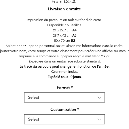
Sale
From
€25.00
Price
Livraison gratuite
Impression du parcours en noir sur fond de carte .
Disponible en 3 tailles.
21 x 29,7 cm
A4
29,7 x 42 cm
A3
50 x 70 cm
B2
Sélectionnez l'option personnalisez et laissez vos informations dans le cadre.
joutez votre nom, votre temps et votre classement pour créer une affiche sur mesur
Imprimé à la commande sur papier recyclé mat blanc 250gr.
Expédiée dans un emballage robuste standard.
Le tracé du parcours peut changer en fonction de l'année.
Cadre non inclus.
Expédié sous 10 jours.
Format
*
Select
Customization
*
Select