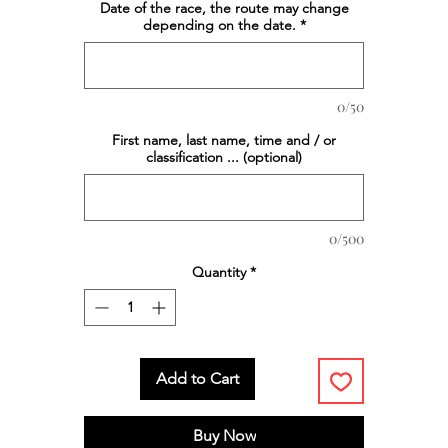
Date of the race, the route may change
depending on the date.
*
0/50
First name, last name, time and / or
classification ... (optional)
0/500
Quantity
*
Add to Cart
Buy Now